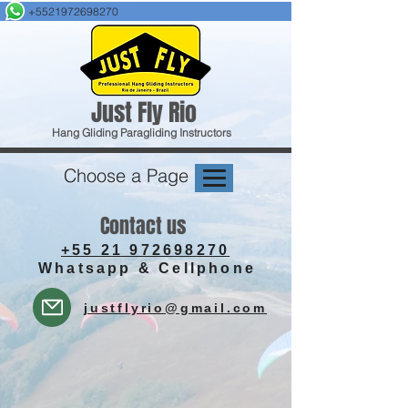
+5521972698270
Just F
ly Rio
Hang Gliding
Paragliding
Instructors
Choose a Page
Con
ta
ct us
+55 21 972698270
Whatsapp & Cellphone
justflyrio@gmail.com